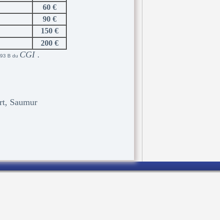
60 €
90 €
150 €
200 €
CGI
.
 293 B du
ort, Saumur