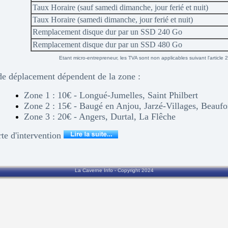
Taux Horaire (sauf samedi dimanche, jour ferié et nuit)
Taux Horaire (samedi dimanche, jour ferié et nuit)
Remplacement disque dur par un SSD 240 Go
Remplacement disque dur par un SSD 480 Go
Etant micro-entrepreneur, les TVA sont non applicables suivant l'article
 de déplacement dépendent de la zone :
Zone 1 : 10€ - Longué-Jumelles, Saint Philbert
Zone 2 : 15€ - Baugé en Anjou, Jarzé-Villages, Beauf
Zone 3 : 20€ - Angers, Durtal, La Flêche
rte d'intervention
La Caverne Info - Copyright 2024