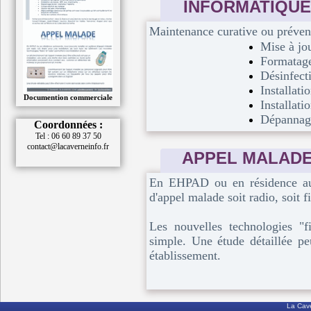
INFORMATIQUE
Maintenance curative ou prévent
Mise à jou
Formatage
Désinfecti
Installati
Documention commerciale
Installati
Dépannage 
Coordonnées :
Tel : 06 60 89 37 50
contact@lacaverneinfo.fr
APPEL MALAD
En EHPAD ou en résidence aut
d'appel malade soit radio, soit f
Les nouvelles technologies "fi
simple. Une étude détaillée pe
établissement.
La Cave