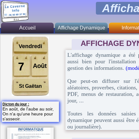
Affich
Accueil
Affichage Dynamique
Informa
Généralité
Présent
AFFICHAGE DY
Vendredi
Fonction principale
Zone d'inte
L'affichage dynamique a été
aussi bien pour l'installatio
Activité
Tari
7
Août
gestion des informations.
(modél
Restauration
Logiciel libr
Que peut-on diffuser sur l
St Gaëtan
A savoir
aléatoires, proverbes, citations
PDF, menus de restauration, ac
Tarif
jour, ...
Dicton du jour :
En août, de l'aube au soir,
Toutes les données saisies 
On n'a qu'une heure pour
s'asseoir.
dynamique peuvent aussi être 
ou journalière).